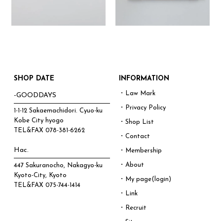
SHOP DATE
INFORMATION
・Law Mark
-GOODDAYS
・Privacy Policy
1-1-12 Sakaemachidori. Cyuo-ku
Kobe City hyogo
・Shop List
TEL&FAX
078-381-6262
・Contact
Hac.
・Membership
・About
447 Sakuranocho, Nakagyo-ku
Kyoto-City, Kyoto
・My page(login)
TEL&FAX
075-744-1414
・Link
・Recruit