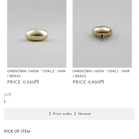
UNKNOWN. U602A “ OVAL2 ” HAIR
UNKNOWN. U601A “ OVAL1 ” HAIR
/ BRASS
/ BRASS
PRICE :11,550円
PRICE :9,900円
24件
1
|
Price order
|
Newest
PICK UP ITEM