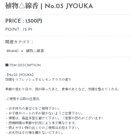
植物△線香 | No.03 JYOUKA
PRICE : 1,500円
POINT : 15 Pt
関連カテゴリ：
BRAND
>
植物△線香
■ITEM DESCRIPTION
【No.03 JYOUKA】
空間をリフレッシュするレモングラスの香り
季節の変わり目や、雨が降ったあと、食事のあとなど、空間を整えてくれる。
-ご使用する際の注意点-
・お手持ちの香立てをご使用下さい。
・お子様やペットの手が届かないようご注意下さい。
・保管は、高温多湿を避けて下さい。（変質の恐れがございます）
・燃焼時間は季節や状況により多少異なります。
・燃えやすい物の近くでのご使用はお控え下さい。
・点火中はその場を離れないで下さい。