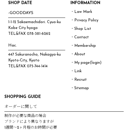
SHOP DATE
INFORMATION
・Law Mark
-GOODDAYS
・Privacy Policy
1-1-12 Sakaemachidori. Cyuo-ku
Kobe City hyogo
・Shop List
TEL&FAX
078-381-6262
・Contact
Hac.
・Membership
・About
447 Sakuranocho, Nakagyo-ku
Kyoto-City, Kyoto
・My page(login)
TEL&FAX
075-744-1414
・Link
・Recruit
・Sitemap
SHOPPING GUIDE
オーダーに関して
制作が必要な商品の場合
ブランドにより異なりますが
1週間～2ヶ月程のお時間が必要