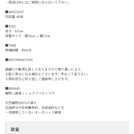
・用途以外にはご使用にならないで下さい。
■AMOUNT
内容量 40本
■SIZE
長さ 6.5cm
容器サイズ 縦10cm × 横1.7cm
■TIME
燃焼時間 約10分
■INFORMATION
店舗での販売も致しておりますので売り違いにより、
お取り寄せになる場合もございます。予めご了承下さい。
入荷状況など折り返しご連絡申し上げます。
■BRAND
植物△線香 / ショクブツセンコウ
天然植物100％の香り
石油成分や合成着色料、合成染料などを
一切使用していないオーガニック線香
数量