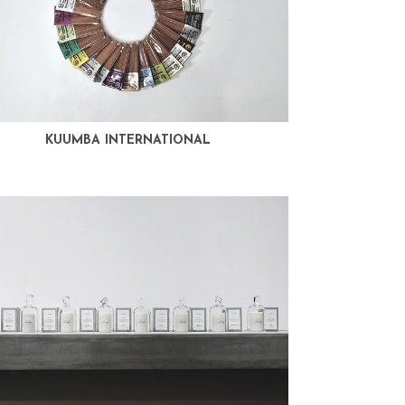
KUUMBA
INTERNATIONAL