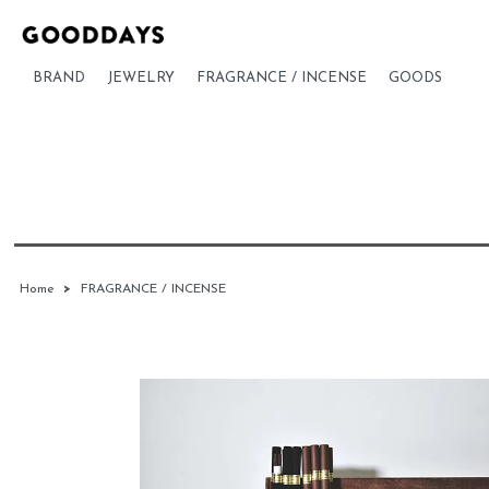
BRAND
JEWELRY
FRAGRANCE / INCENSE
GOODS
Home
>
FRAGRANCE / INCENSE