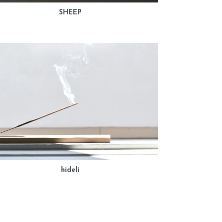
SHEEP
hideli