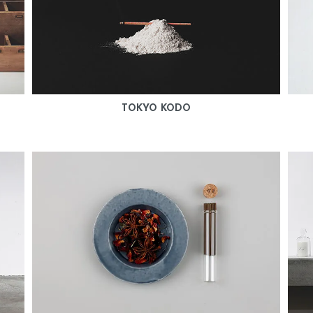
TOKYO KODO