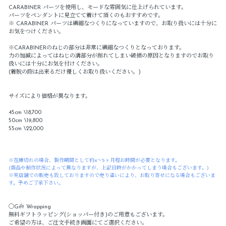
CARABINER パーツを使用し、モードな雰囲気に仕上げられています。
パーツをペンダントに見立てて着けて頂くのもおすすめです。
※ CARABINER パーツは繊細なつくりになっていますので、お取り扱いには十分に
お気をつけください。
※CARABINERのねじの部分は非常に繊細なつくりとなっております。
力の加減によってはねじの溝部分が削れてしまい破損の原因となりますのでお取り
扱いには十分にお気を付けください。
(着脱の際は出来るだけ優しくお取り扱いください。)
サイズにより価格が異なります。
45cm \18,700
50cm \19,800
55cm \22,000
※在庫切れの場合、製作期間として約4～5ヶ月程お時間が必要となります。
(商品や制作状況によって異なりますが、上記日時がかかってしまう場合もございます。)
※実店舗での販売も致しておりますので売り違いにより、お取り寄せになる場合もございま
す。予めご了承下さい。
〇Gift Wrapping
無料ギフトラッピング(ショッパー付き)のご用意もございます。
ご希望の方は、ご注文手続き画面にてご選択ください。