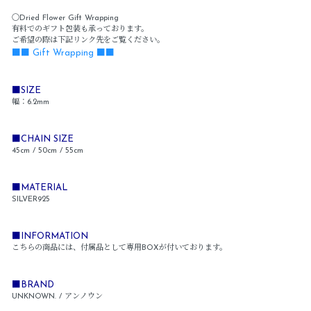
〇Dried Flower Gift Wrapping
有料でのギフト包装も承っております。
ご希望の際は下記リンク先をご覧ください。
■■ Gift Wrapping ■■
■SIZE
幅：6.2mm
■CHAIN SIZE
45cm / 50cm / 55cm
■MATERIAL
SILVER925
■INFORMATION
こちらの商品には、付属品として専用BOXが付いております。
■BRAND
UNKNOWN. / アンノウン