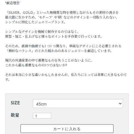
"創造理念”
「SILVER、GOLD」といった無機質な物を使用しながらもその素材の良さを
最大限に生かすため、“モチーフ” や“柄” などのデザインを一切取り入れない、
シンプルに特化したジュエリーブランド。
シンプルなデザインを機械で制作するのではなく、
原型・加工・仕上げなど様々なポイントを手作業で行っています。
そのため、直線や曲線でも1 つ1 つ異なり、単純なデザインにこそ必要とされる
「微妙なバランス」のとれた暖かみのあるジュエリーを創造しています。
現代の共通産業の中で重要なものを失うことがないように、
これから最も重要なものの1つではないか?
それは本当に小さな違いかもしれませんが、私たちにとっては非常に大きなもので
す。
SIZE
数量