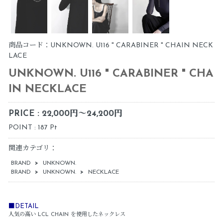
商品コード：UNKNOWN. U116 " CARABINER " CHAIN NECK
LACE
UNKNOWN. U116 " CARABINER " CHA
IN NECKLACE
PRICE : 22,000円～24,200円
POINT : 187 Pt
関連カテゴリ：
BRAND
>
UNKNOWN.
BRAND
>
UNKNOWN.
>
NECKLACE
■DETAIL
人気の高い LCL CHAIN を使用したネックレス