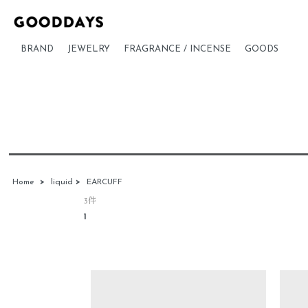
BRAND
JEWELRY
FRAGRANCE / INCENSE
GOODS
Home
>
liquid
>
EARCUFF
3件
1