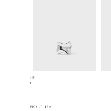
3件
1
PICK UP ITEM