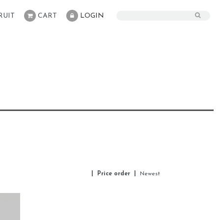
RUIT
CART
LOGIN
| Price order |
Newest