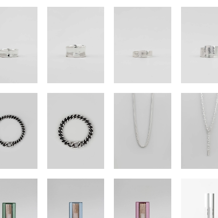
 FSE-007 touch earcuff
Liquid ACE-004 oval cabochon earcuff
D OUT
SOLD OUT