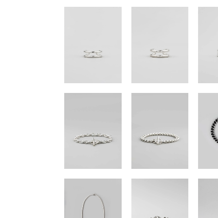
Liquid THE-001 lie earcuff
Liquid
SOLD OUT
SOL