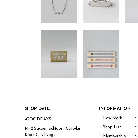
SHOP DATE
INFORMATION
・Law Mark
・P
-GOODDAYS
・Shop List
・
1-1-12 Sakaemachidori. Cyuo-ku
Kobe City hyogo
・Membership
・