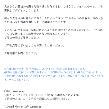
大きさも、最初から測った数字通り制作するわけではなく、フォルムやバランスを
重視してデザインしています。
様々な大きさが用意されており、人によって違うピアスホールの位置や、耳の大き
さに合わせてお選び頂けるように展開されています。
※こちらのサイズは一般的なピアスより小さめのサイズとなりますので、ピアスホ
ールの位置によっては着用できない場合もございます。
ご注文の際はご注意ください。
ご不明点等ございましたらお問い合わせください。
※片耳用の販売となります。
※在庫切れの場合、製作期間として約4～5ヶ月程お時間が必要となります。
(商品や制作状況によって異なりますが、上記日時がかかってしまう場合もございます。)
※実店舗での販売も致しておりますので売り違いにより、お取り寄せになる場合もございま
す。予めご了承下さい。
〇Gift Wrapping
無料ギフトラッピング(ショッパー付き)のご用意もございます。
ご希望の方は、ご注文手続き画面にてご選択ください。
〇Dried Flower Gift Wrapping