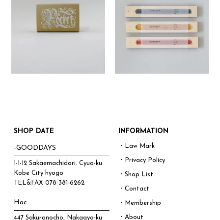
SHOP DATE
INFORMATION
・Law Mark
-GOODDAYS
・Privacy Policy
1-1-12 Sakaemachidori. Cyuo-ku
Kobe City hyogo
・Shop List
TEL&FAX
078-381-6262
・Contact
Hac.
・Membership
・About
447 Sakuranocho, Nakagyo-ku