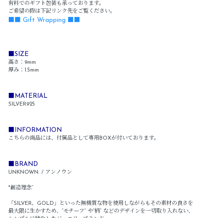
有料でのギフト包装も承っております。
ご希望の際は下記リンク先をご覧ください。
■■ Gift Wrapping ■■
■SIZE
高さ：9mm
厚み：1.5mm
■MATERIAL
SILVER925
■INFORMATION
こちらの商品には、付属品として専用BOXが付いております。
■BRAND
UNKNOWN. / アンノウン
"創造理念”
「SILVER、GOLD」といった無機質な物を使用しながらもその素材の良さを
最大限に生かすため、“モチーフ” や“柄” などのデザインを一切取り入れない、