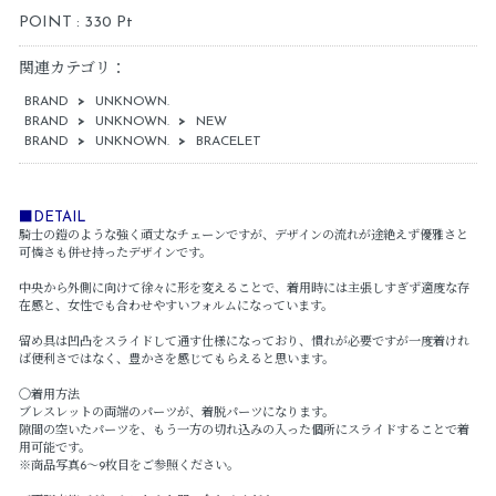
POINT : 330 Pt
関連カテゴリ：
BRAND
>
UNKNOWN.
BRAND
>
UNKNOWN.
>
NEW
BRAND
>
UNKNOWN.
>
BRACELET
■DETAIL
騎士の鎧のような強く頑丈なチェーンですが、デザインの流れが途絶えず優雅さと
可憐さも併せ持ったデザインです。
中央から外側に向けて徐々に形を変えることで、着用時には主張しすぎず適度な存
在感と、女性でも合わせやすいフォルムになっています。
留め具は凹凸をスライドして通す仕様になっており、慣れが必要ですが一度着けれ
ば便利さではなく、豊かさを感じてもらえると思います。
〇着用方法
ブレスレットの両端のパーツが、着脱パーツになります。
隙間の空いたパーツを、もう一方の切れ込みの入った個所にスライドすることで着
用可能です。
※商品写真6～9枚目をご参照ください。