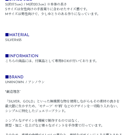
S(約17.5cm) / M(約20.3cm) ※本体の長さ
Sサイズは女性向けの手首周りに合わせたサイズ感です。
Mサイズは男性向けで、少しゆとりのある作りになっています。
■MATERIAL
SILVER925
■INFORMATION
こちらの商品には、付属品として専用BOXが付いております。
■BRAND
UNKNOWN. / アンノウン
"創造理念”
「SILVER、GOLD」といった無機質な物を使用しながらもその素材の良さを
最大限に生かすため、“モチーフ” や“柄” などのデザインを一切取り入れない、
シンプルに特化したジュエリーブランド。
シンプルなデザインを機械で制作するのではなく、
原型・加工・仕上げなど様々なポイントを手作業で行っています。