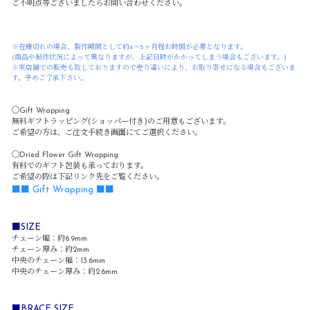
ご不明点等ございましたらお問い合わせください。
※在庫切れの場合、製作期間として約4～5ヶ月程お時間が必要となります。
(商品や制作状況によって異なりますが、上記日時がかかってしまう場合もございます。)
※実店舗での販売も致しておりますので売り違いにより、お取り寄せになる場合もございま
す。予めご了承下さい。
〇Gift Wrapping
無料ギフトラッピング(ショッパー付き)のご用意もございます。
ご希望の方は、ご注文手続き画面にてご選択ください。
〇Dried Flower Gift Wrapping
有料でのギフト包装も承っております。
ご希望の際は下記リンク先をご覧ください。
■■ Gift Wrapping ■■
■SIZE
チェーン幅：約6.9mm
チェーン厚み：約2mm
中央のチェーン幅：13.6mm
中央のチェーン厚み：約2.6mm
■BRACE SIZE