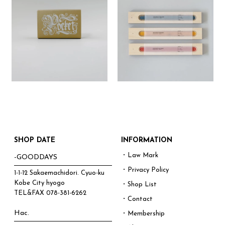
SHOP DATE
INFORMATION
・Law Mark
-GOODDAYS
・Privacy Policy
1-1-12 Sakaemachidori. Cyuo-ku
Kobe City hyogo
・Shop List
TEL&FAX
078-381-6262
・Contact
Hac.
・Membership