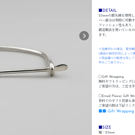
■DETAIL
2.5mmの銀丸線を使
バー部分は実際に可動す
ファッション性もあり、
鍛造製法を用いているの
ます。
※在庫切れの場合、製作期
(商品や制作状況によって
※実店舗での販売も致して
予めご了承下さい。
〇Gift Wrapping
無料ギフトラッピング(
ご希望の方は、ご注文手
〇Dried Flower Gift Wr
有料でのギフト包装も承
ご希望の際は下記リンク
■■ Gift Wrappin
■SIZE
幅：2.5mm