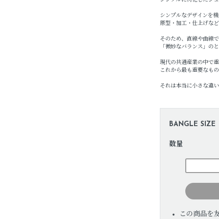
シンプルに特化したジュ
シンプルなデザインを機
原型・加工・仕上げなど
そのため、直線や曲線で
「微妙なバランス」のと
現代の共通産業の中で重
これから最も重要なもの
それは本当に小さな違い
BANGLE SIZE
数量
この商品を