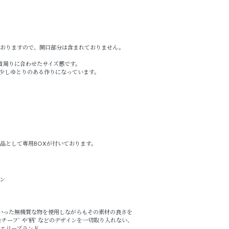
おりますので、開口部分は含まれておりません。
首周りに合わせたサイズ感です。
少しゆとりのある作りになっています。
品として専用BOXが付いております。
ウン
」といった無機質な物を使用しながらもその素材の良さを
チーフ” や“柄” などのデザインを一切取り入れない、