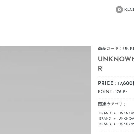
REC
商品コード：UNKNOWN
UNKNOWN. 
R
PRICE : 17,60
POINT : 176 Pt
関連カテゴリ：
BRAND
>
UNKNOW
BRAND
>
UNKNOW
BRAND
>
UNKNOW