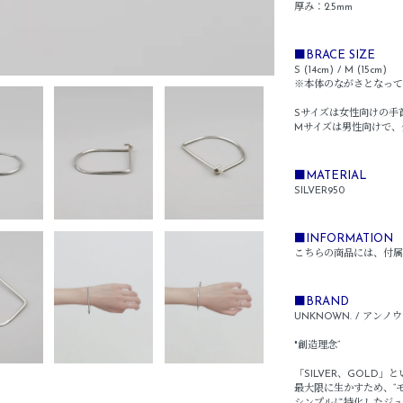
厚み：2.5mm
■BRACE SIZE
S (14cm) / M (15cm)
※本体のながさとなって
Sサイズは女性向けの手
Mサイズは男性向けで、
■MATERIAL
SILVER950
■INFORMATION
こちらの商品には、付属
■BRAND
UNKNOWN. / アンノ
"創造理念”
「SILVER、GOLD
最大限に生かすため、“モ