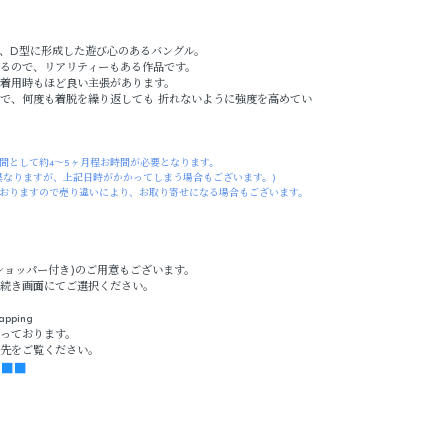
用し、D型に形成した遊び心のあるバングル。
るので、リアリティーもある作品です。
着用時もほど良い主張があります。
で、何度も着脱を繰り返しても 折れないように強度を高めてい
間として約4～5ヶ月程お時間が必要となります。
異なりますが、上記日時がかかってしまう場合もございます。)
おりますので売り違いにより、お取り寄せになる場合もございます。
ショッパー付き)のご用意もございます。
続き画面にてご選択ください。
apping
っております。
先をご覧ください。
g ■■