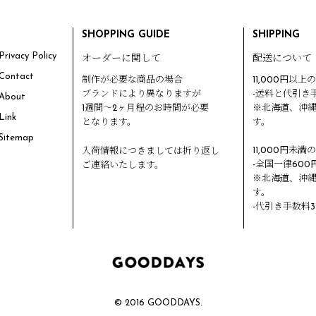
SHOPPING GUIDE
SHIPPING
rivacy Policy
オーダーに関して
配送について
Contact
制作が必要な商品の場合
11,000円以上
ブランドにより異なりますが
-送料と代引き
About
1週間～2ヶ月程のお時間が必要
※北海道、沖
ink
となります。
す。
Sitemap
11,000円未満
入荷情報につきましては折り返し
-全国一律600
ご連絡いたします。
※北海道、沖
す。
-代引き手数料3
© 2016 GOODDAYS.