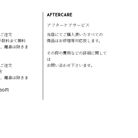
AFTERCARE
アフターケアサービス
のご注文
当店にてご購入頂いたすべての
手数料全て無料
商品はお修理等対応致します。
縄、離島は除きま
その際の費用などの詳細に関して
は
のご注文
お問い合わせ下さいませ。
円
縄、離島は除きま
30円