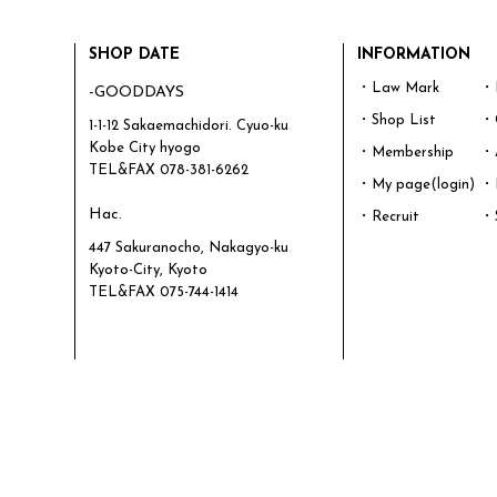
SHOP DATE
INFORMATION
・Law Mark
・P
-GOODDAYS
・Shop List
・
1-1-12 Sakaemachidori. Cyuo-ku
Kobe City hyogo
・Membership
・
TEL&FAX
078-381-6262
・My page(login)
・L
Hac.
・Recruit
・
447 Sakuranocho, Nakagyo-ku
Kyoto-City, Kyoto
TEL&FAX
075-744-1414