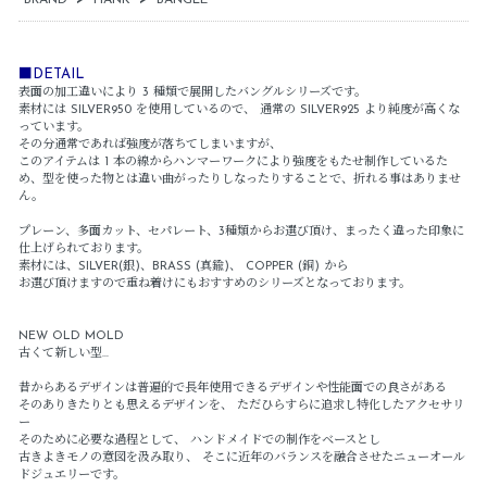
■DETAIL
表面の加工違いにより 3 種類で展開したバングルシリーズです。
素材には SILVER950 を使用しているので、 通常の SILVER925 より純度が高くな
っています。
その分通常であれば強度が落ちてしまいますが、
このアイテムは 1 本の線からハンマーワークにより強度をもたせ制作しているた
め、型を使った物とは違い曲がったりしなったりすることで、折れる事はありませ
ん。
プレーン、多面カット、セパレート、3種類からお選び頂け、まったく違った印象に
仕上げられております。
素材には、SILVER(銀)、BRASS (真鍮)、 COPPER (銅) から
お選び頂けますので重ね着けにもおすすめのシリーズとなっております。
NEW OLD MOLD
古くて新しい型…
昔からあるデザインは普遍的で長年使用できるデザインや性能面での良さがある
そのありきたりとも思えるデザインを、 ただひらすらに追求し特化したアクセサリ
ー
そのために必要な過程として、 ハンドメイドでの制作をベースとし
古きよきモノの意図を汲み取り、 そこに近年のバランスを融合させたニューオール
ドジュエリーです。