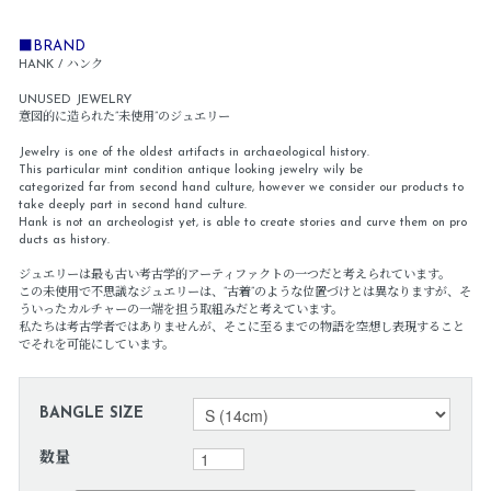
■BRAND
HANK / ハンク
UNUSED JEWELRY
意図的に造られた”未使用”のジュエリー
Jewelry is one of the oldest artifacts in archaeological history.
This particular mint condition antique looking jewelry wily be
categorized far from second hand culture, however we consider our products to
take deeply part in second hand culture.
Hank is not an archeologist yet, is able to create stories and curve them on pro
ducts as history.
ジュエリーは最も古い考古学的アーティファクトの一つだと考えられています。
この未使用で不思議なジュエリーは、”古着”のような位置づけとは異なりますが、そ
ういったカルチャーの一端を担う取組みだと考えています。
私たちは考古学者ではありませんが、そこに至るまでの物語を空想し表現すること
でそれを可能にしています。
BANGLE SIZE
数量