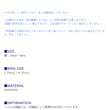
※手作業により制作しており 1 本 1 本個体差がございます。
※在庫切れの場合、製作期間として約2～3ヶ月程お時間が必要となります。
(商品や制作状況によって異なりますが、上記日時がかかってしまう場合もございます。)
※実店舗での販売も致しておりますので売り違いにより、お取り寄せになる場合もございま
す。予めご了承下さい。
■SIZE
幅：1.8mm～2mm
■RING SIZE
S (14cm) / M (15cm)
■MATERIAL
SILVER950
■INFORMATION
こちらの商品には、付属品として専用BOXが付いております。