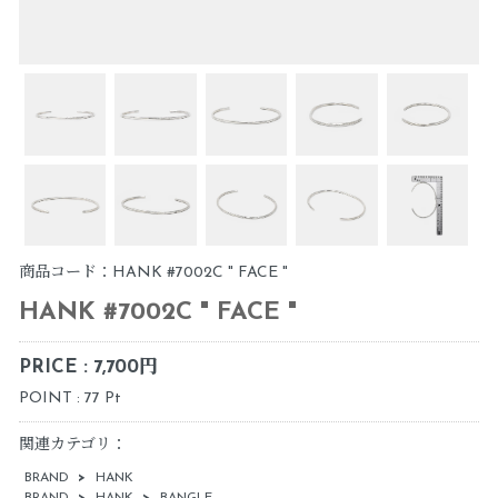
商品コード：HANK #7002C " FACE "
HANK #7002C " FACE "
PRICE : 7,700円
POINT : 77 Pt
関連カテゴリ：
BRAND
>
HANK
BRAND
>
HANK
>
BANGLE