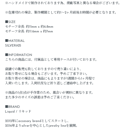
※ハンドメイドで制作されております為、掲載写真と異なる場合がございます。
※在庫切れの場合、製作期間として約1～2ヶ月前後お時間が必要となります。
■SIZE
モチーフ全長: 約11mm x 約6.8mm
モチーフ全長: 約11.6mm x 約7mm
■MATERIAL
SILVER925
■INFORMATION
こちらの商品には、付属品として専用ケースが付いております。
店舗での販売も致しておりますので売り違いにより、
お取り寄せになる場合もございます。予めご了承下さい。
お取り寄せの場合は、商品にもよりますが1週間から1ヶ月程で
入荷いたします。入荷状況など折り返しご連絡申し上げます。
※商品の1点1点が手作業のため、風合いが微妙に異なります。
また多少のサイズの誤差は予めご了承ください。
■BRAND
Liquid / リキッド
2012年にaccesory brandとしてスタートし、
2016年よりsilverを中心としたjewelry lineを展開。