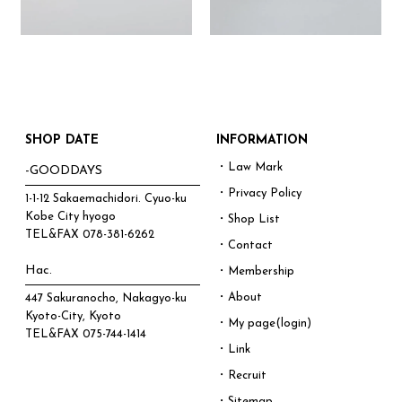
SHOP DATE
INFORMATION
・Law Mark
-GOODDAYS
・Privacy Policy
1-1-12 Sakaemachidori. Cyuo-ku
Kobe City hyogo
・Shop List
TEL&FAX
078-381-6262
・Contact
Hac.
・Membership
・About
447 Sakuranocho, Nakagyo-ku
Kyoto-City, Kyoto
・My page(login)
TEL&FAX
075-744-1414
・Link
・Recruit
・Sitemap