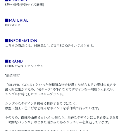
■RING SIZE
5号～21号(奇数サイズ展開)
■MATERIAL
K10GOLD
■INFORMATION
こちらの商品には、付属品として専用BOXが付いております。
■BRAND
UNKNOWN. / アンノウン
"創造理念”
「SILVER、GOLD」といった無機質な物を使用しながらもその素材の良さを
最大限に生かすため、“モチーフ” や“柄” などのデザインを一切取り入れない、
シンプルに特化したジュエリーブランド。
シンプルなデザインを機械で制作するのではなく、
原型・加工・仕上げなど様々なポイントを手作業で行っています。
そのため、直線や曲線でも1 つ1 つ異なり、単純なデザインにこそ必要とされる
「微妙なバランス」のとれた暖かみのあるジュエリーを創造しています。