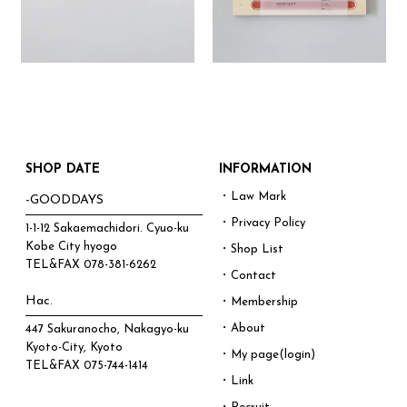
SHOP DATE
INFORMATION
・Law Mark
-GOODDAYS
・Privacy Policy
1-1-12 Sakaemachidori. Cyuo-ku
Kobe City hyogo
・Shop List
TEL&FAX
078-381-6262
・Contact
Hac.
・Membership
・About
447 Sakuranocho, Nakagyo-ku
Kyoto-City, Kyoto
・My page(login)
TEL&FAX
075-744-1414
・Link