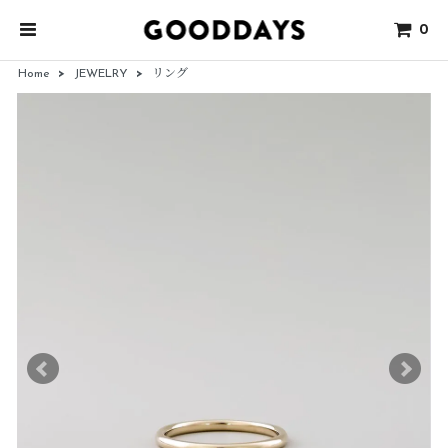
0
Home
>
JEWELRY
>
リング