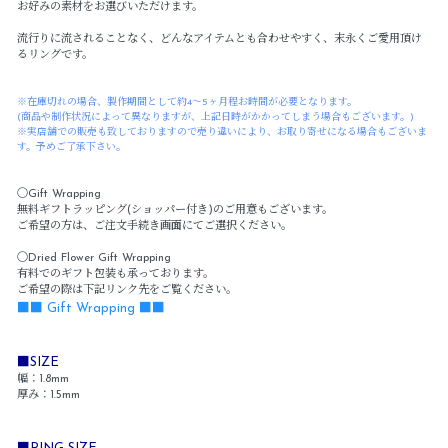
お好みの素材をお選びいただけます。
流行りに流されることなく、どんなアイテムとも合わせやすく、末永くご愛用頂け
るリングです。
※在庫切れの場合、製作期間として約4～5ヶ月程お時間が必要となります。
(商品や制作状況によって異なりますが、上記日時がかかってしまう場合もございます。)
※実店舗での販売も致しておりますので売り違いにより、お取り寄せになる場合もございま
す。予めご了承下さい。
〇Gift Wrapping
無料ギフトラッピング(ショッパー付き)のご用意もございます。
ご希望の方は、ご注文手続き画面にてご選択ください。
〇Dried Flower Gift Wrapping
有料でのギフト包装も承っております。
ご希望の際は下記リンク先をご覧ください。
■■ Gift Wrapping ■■
■SIZE
幅：1.8mm
厚み：1.5mm