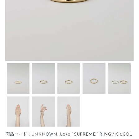
商品コード：UNKNOWN. U070 “ SUPREME ” RING / K10GOL