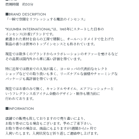
燃焼時間 約30分
■BRAND DESCRIPTION
「一瞬で空間をリフレッシュする魔法のインセンス」
"KUUMBA INTERNATIONAL"は、1993年にスタートした日本の
インセンス(お香)ブランドです。
厳選された素材を自らの工房で精製し、オールハンドメイドで仕上げた
製品の香りは世界のトップインセンスとも称されています。
現在では数多くのブランドからコラボレーションのオファーを受けるなど
その品質は国内外から常に高い評価を得ています。
特に近年では欧米での人気が高く、ヨーロッパの代表的なセレクト
ショップなどでの取り扱いも多く、リーズナブルな価格やチャーミングな
パッケージも高評価を得ています。
現在ではお香のみで無く、キャンドルやオイル、エアフレッシュナーと
いうフレグランス系アイテム全般のデザイン・制作も精力的に
行われております。
■INFORMATION
店舗での販売も致しておりますので売り違いにより、
お取り寄せになる場合もございます。予めご了承下さい。
お取り寄せの場合は、商品にもよりますが1週間から1ヶ月で
入荷いたします。入荷状況など折り返しご連絡申し上げます。