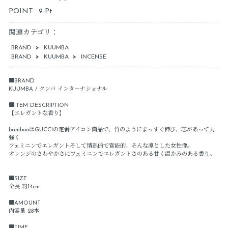
POINT : 9 Pt
関連カテゴリ：
BRAND
>
KUUMBA
BRAND
>
KUUMBA
>
INCENSE
■BRAND
KUUMBA / クンバ インターナショナル
■ITEM DESCRIPTION
【エレガントな香り】
bambooはGUCCIの定番アイコン商品で、竹のようにまっすぐ伸び、芯があって力
強く
フェミニンでエレガントそして情熱的で官能的、そんな凛とした女性像。
オレンジのさわやかさにフェミニンでエレガントさのある甘く温かみのある香り。
■SIZE
全長 約14cm
■AMOUNT
内容量 28本
■TIME