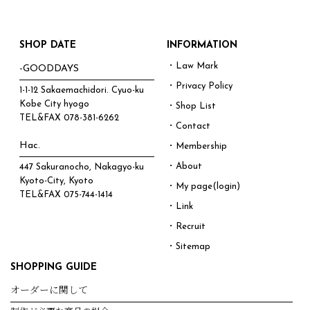
SHOP DATE
INFORMATION
・Law Mark
-GOODDAYS
・Privacy Policy
1-1-12 Sakaemachidori. Cyuo-ku
Kobe City hyogo
・Shop List
TEL&FAX
078-381-6262
・Contact
Hac.
・Membership
・About
447 Sakuranocho, Nakagyo-ku
Kyoto-City, Kyoto
・My page(login)
TEL&FAX
075-744-1414
・Link
・Recruit
・Sitemap
SHOPPING GUIDE
オーダーに関して