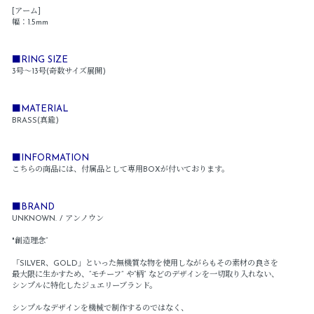
[アーム]
幅：1.5mm
■RING SIZE
3号～13号(奇数サイズ展開)
■MATERIAL
BRASS(真鍮)
■INFORMATION
こちらの商品には、付属品として専用BOXが付いております。
■BRAND
UNKNOWN. / アンノウン
"創造理念”
「SILVER、GOLD」といった無機質な物を使用しながらもその素材の良さを
最大限に生かすため、“モチーフ” や“柄” などのデザインを一切取り入れない、
シンプルに特化したジュエリーブランド。
シンプルなデザインを機械で制作するのではなく、