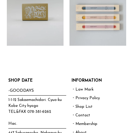
SHOP DATE
INFORMATION
・Law Mark
-GOODDAYS
・Privacy Policy
1-1-12 Sakaemachidori. Cyuo-ku
Kobe City hyogo
・Shop List
TEL&FAX
078-381-6262
・Contact
Hac.
・Membership
・About
447 Sakuranocho, Nakagyo-ku