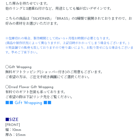
した厚みを持たせています。
他のリングと2連重ね付けなど、用途としても幅が広いデザインです。
こちらの商品は「SILVER925」「BRASS」の2種類で展開されておりますので、お
好みの素材をお選びいただけます。
※在庫切れの場合、製作期間として約4～5ヶ月程お時間が必要となります。
(商品や制作状況によって異なりますが、上記日時がかかってしまう場合もございます。)
※実店舗での販売も致しておりますので売り違いにより、お取り寄せになる場合もございま
す。予めご了承下さい。
〇Gift Wrapping
無料ギフトラッピング(ショッパー付き)のご用意もございます。
ご希望の方は、ご注文手続き画面にてご選択ください。
〇Dried Flower Gift Wrapping
有料でのギフト包装も承っております。
ご希望の際は下記リンク先をご覧ください。
■■ Gift Wrapping ■■
■SIZE
[FRONT]
幅：10mm
厚み：2.5mm