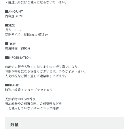
・用途以外にはご使用にならないで下さい。
■AMOUNT
内容量 40本
■SIZE
長さ 6.5cm
容器サイズ 縦10cm × 横1.7cm
■TIME
燃焼時間 約10分
■INFORMATION
店舗での販売も致しておりますので売り違いにより、
お取り寄せになる場合もございます。予めご了承下さい。
入荷状況など折り返しご連絡申し上げます。
■BRAND
植物△線香 / ショクブツセンコウ
天然植物100％の香り
石油成分や合成着色料、合成染料などを
一切使用していないオーガニック線香
数量