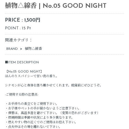
植物△線香 | No.05 GOOD NIGHT
PRICE : 1,500円
POINT : 15 Pt
関連カテゴリ：
BRAND
>
植物△線香
■ITEM DESCRIPTION
【No.05 GOOD NIGHT】
ほんのりスパイシーで甘い夜の香り。
シナモンが心と身体を落ち着かせてくれます。就寝前にぜひどうぞ。
-ご使用する際の注意点-
・お手持ちの香立てをご使用下さい。
・お子様やペットの手が届かないようご注意下さい。
・保管は、高温多湿を避けて下さい。（変質の恐れがございます）
・燃焼時間は季節や状況により多少異なります。
・燃えやすい物の近くでのご使用はお控え下さい。
・点火中はその場を離れないで下さい。