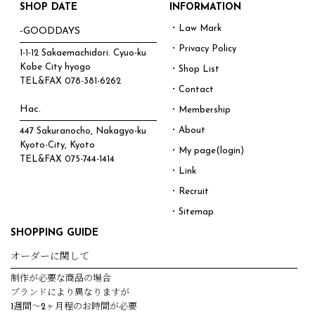
SHOP DATE
INFORMATION
・Law Mark
-GOODDAYS
・Privacy Policy
1-1-12 Sakaemachidori. Cyuo-ku
Kobe City hyogo
・Shop List
TEL&FAX
078-381-6262
・Contact
Hac.
・Membership
・About
447 Sakuranocho, Nakagyo-ku
Kyoto-City, Kyoto
・My page(login)
TEL&FAX
075-744-1414
・Link
・Recruit
・Sitemap
SHOPPING GUIDE
オーダーに関して
制作が必要な商品の場合
ブランドにより異なりますが
1週間～2ヶ月程のお時間が必要