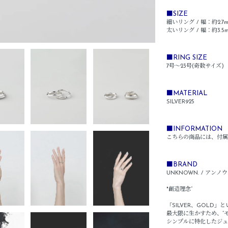
■SIZE
細いリング / 幅：約2.7m
太いリング / 幅：約3.5m
■RING SIZE
7号～23号(奇数サイズ)
■MATERIAL
SILVER925
■INFORMATION
こちらの商品には、付属
■BRAND
UNKNOWN. / アンノ
"創造理念”
「SILVER、GOLD
最大限に生かすため、“モ
シンプルに特化したジュ