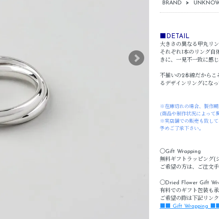
BRAND
>
UNKNOW
■DETAIL
大きさの異なる甲丸リン
それぞれ1本のリング自
きに、一見不一致に感じ
不揃いの2本線だからこ
るデザインリングになっ
※在庫切れの場合、製作期
(商品や制作状況によって
※実店舗での販売も致して
予めご了承下さい。
〇Gift Wrapping
無料ギフトラッピング(
ご希望の方は、ご注文手
〇Dried Flower Gift Wr
有料でのギフト包装も承
ご希望の際は下記リンク
■■ Gift Wrapping ■