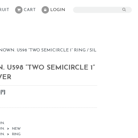
RUIT
CART
LOGIN
. U598 “TWO SEMICIRCLE 1” RING / SIL
U598 “TWO SEMICIRCLE 1”
LVER
0円
N.
N.
>
NEW
N.
>
RING