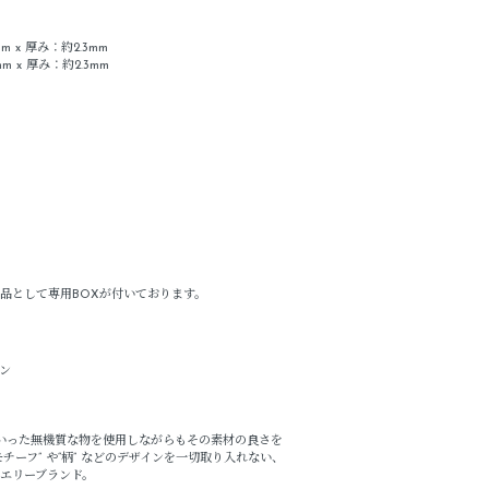
m x 厚み：約2.3mm
m x 厚み：約2.3mm
品として専用BOXが付いております。
ウン
」といった無機質な物を使用しながらもその素材の良さを
チーフ” や“柄” などのデザインを一切取り入れない、
エリーブランド。