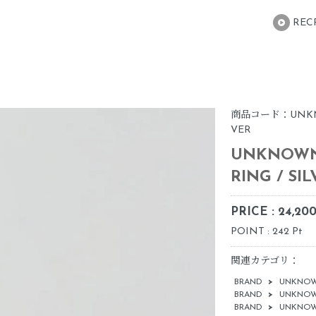
REC
商品コード：UNKNOWN
VER
UNKNOWN. 
RING / SI
PRICE : 24,20
POINT : 242 Pt
関連カテゴリ：
BRAND
>
UNKNOW
BRAND
>
UNKNOW
BRAND
>
UNKNOW