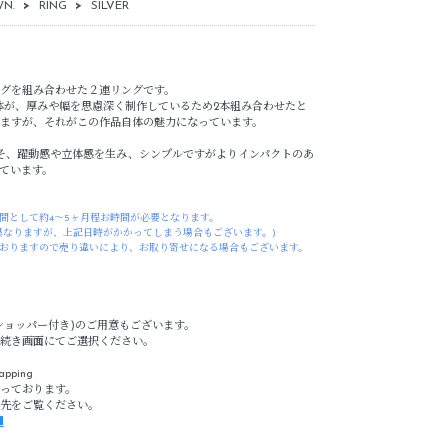
N.
>
RING
>
SILVER
グを組み合わせた２連リングです。
体が、厚みや幅を思慮深く制作しているため2本組み合わせたと
ますが、それがこの作品自体の魅力になっています。
そ、躍動感や立体感を生み、シンプルですがよりインパクトのあ
ています。
間として約4～5ヶ月程お時間が必要となります。
異なりますが、上記日時がかかってしまう場合もございます。)
おりますので売り違いにより、お取り寄せになる場合もございます。
ショッパー付き)のご用意もございます。
続き画面にてご選択ください。
apping
っております。
先をご覧ください。
■