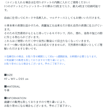
（コインを入れる場合は仕切りポケットの内側に入れてご使用ください）
1つのポケットにクレジットカードの厚みで2枚まで入り、最大4枚まで収納可能で
す。
自由に仕切ってICカードや名刺入れ、マルチケースとしてもお使いいただけます。
※革本来の表情を活かすため、表面加工を出来るだけ抑え自然の表情に仕上げてい
ます。
そのため天然素材がもともと持っているキズやシワ、汚れ、擦れ、染色や加工の際
に生じる色むらがございます。
これらはご使用いただく中で自然に馴染んで目立たなくなっていきます。
キズ一つ無い完全な美しさにはお応えできませんが、天然素材の風合いとしてご理
解いただけますと幸いです。
※在庫切れの場合、お取り寄せ期間として約2～3週間前後、お時間が必要となります。
※実店舗での販売も致しておりますので売り違いにより、
お取り寄せになる場合もございます。予めご了承下さい。
■SIZE
H7 × W11 × D2.5 cm
■MATERIAL
牛革
■INFORMATION
店舗での販売も致しておりますので売り違いにより、
お取り寄せになる場合もございます。予めご了承下さい。