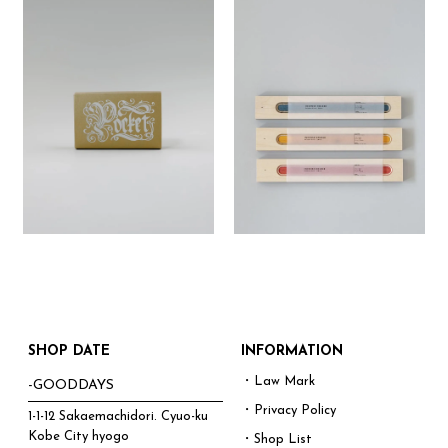
SHOP DATE
INFORMATION
・Law Mark
-GOODDAYS
・Privacy Policy
1-1-12 Sakaemachidori. Cyuo-ku
Kobe City hyogo
・Shop List