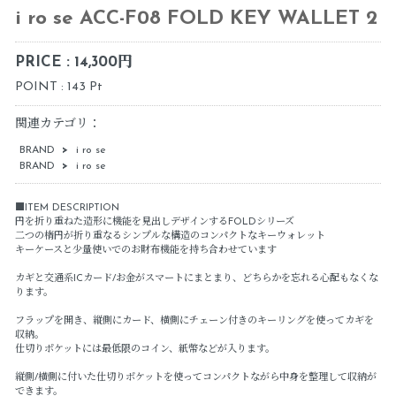
i ro se ACC-F08 FOLD KEY WALLET 2
PRICE : 14,300円
POINT : 143 Pt
関連カテゴリ：
BRAND
>
i ro se
BRAND
>
i ro se
■ITEM DESCRIPTION
円を折り重ねた造形に機能を見出しデザインするFOLDシリーズ
二つの楕円が折り重なるシンプルな構造のコンパクトなキーウォレット
キーケースと少量使いでのお財布機能を持ち合わせています
カギと交通系ICカード/お金がスマートにまとまり、どちらかを忘れる心配もなくな
ります。
フラップを開き、縦側にカード、横側にチェーン付きのキーリングを使ってカギを
収納。
仕切りポケットには最低限のコイン、紙幣などが入ります。
縦側/横側に付いた仕切りポケットを使ってコンパクトながら中身を整理して収納が
できます。