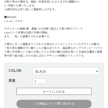
お取り寄せの場合は、商品・生産状況にもよりますが1週間から
1ヶ月程で入荷いたします。
入荷状況など折り返しご連絡申し上げます。
■BRAND
i ro se / イロセ
デザイナーの高橋 源、高橋 大の兄弟で設立した革小物のブランド
iroseという言葉は古語で兄弟の意味。
また、「色」の語源とされる言葉です。
上質なレザーと細部までこだわりを見せるメイドインジャパンのデザインが魅力。
一枚の革を縫製せずに織りこんで組み立てたり、高品質なピッグスキンに一つづつ
丁寧に手作業でシワ加工を施したりと日本の職人技術を用いて立体的な構造で建築
物や折り紙を起こさせる他にはないデザインが特徴のブランドです。
COLOR
数量
この商品について問い合わせる