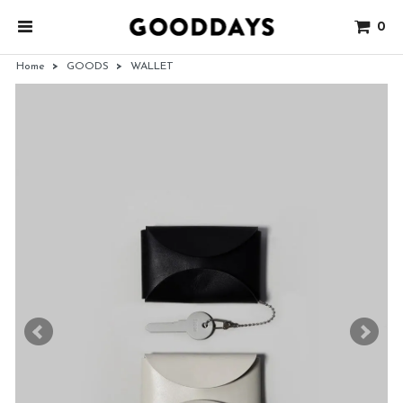
0
Home
>
GOODS
>
WALLET